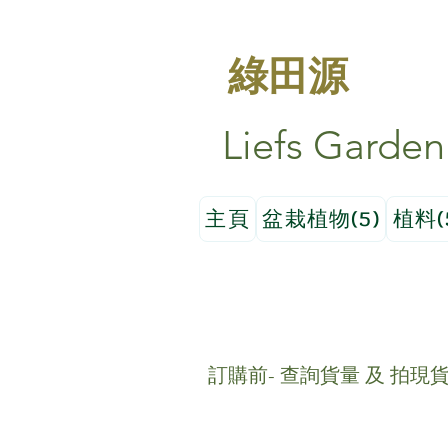
綠田源
Liefs Garden
主頁
盆栽植物(5)
植料(
訂購前- 查詢貨量 及 拍現