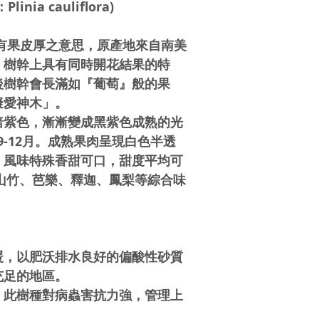
nia cauliflora)
而來，有果皮厚之意思，原產地來自南美
，樹幹上具有同時開花結果的特
後樹幹會長滿如『葡萄』般的果
擬愛神木」。
暗紫色，漸漸變成黑紫色成熟的光
9-12月。成熟果肉呈現白色半透
，風味特殊香甜可口，甜度平均可
似山竹、芭樂、釋迦、鳳梨等綜合味
暖，以肥沃排水良好的偏酸性砂質
充足的地區。
，此樹種對病蟲害抗力強，管理上