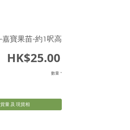
-嘉寶果苗-約1呎高
價
HK$25.00
格
數量
*
貨量 及 現貨相