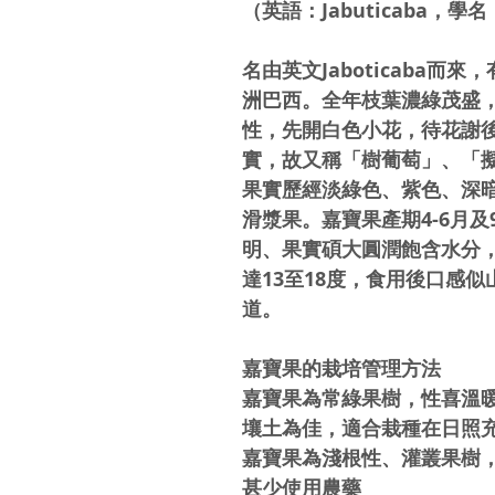
（英語：Jabuticaba，學名：Pli
名由英文Jaboticaba
洲巴西。全年枝葉濃綠茂盛
性，先開白色小花，待花謝
實，故又稱「樹葡萄」、「
果實歷經淡綠色、紫色、深
滑漿果。嘉寶果產期4-6月及
明、果實碩大圓潤飽含水分
達13至18度，食用後口感
道。
嘉寶果的栽培管理方法
嘉寶果為常綠果樹，性喜溫
壤土為佳，適合栽種在日照
嘉寶果為淺根性、灌叢果樹
甚少使用農藥