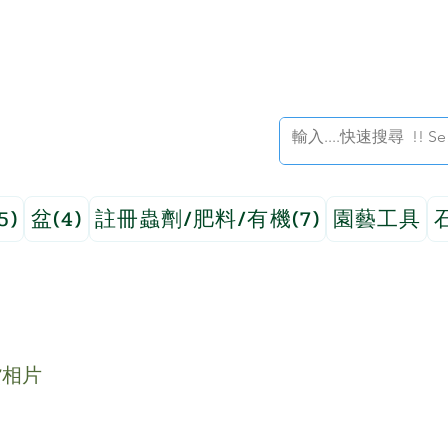
5)
盆(4)
註冊蟲劑/肥料/有機(7)
園藝工具
貨相片