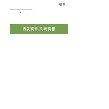
格
數量
*
查詢貨量 及 現貨相
散尾葵-150CM高-Areca
Palm
報價及訂購查詢
93884413
Whatsapp:
​報價及查詢 E-
MAIL:
cplee332@gmail.com