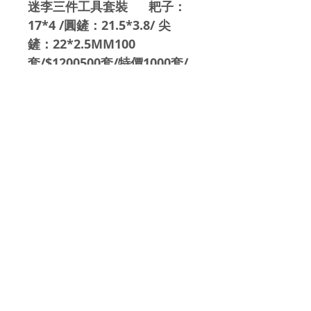
迷李三件工具套裝      耙子：
17*4 /圓鏟：21.5*3.8/ 尖
鏟：22*2.5MM100
套/$1200500套/特價1000套/
特價
報價及訂購查詢
93884413
Whatsapp:
​報價及查詢 E-
MAIL:
cplee332@gmail.com
營業時間:
0900-1800
地址:香港大埔寶湖道