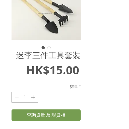
迷李三件工具套裝
價
HK$15.00
格
數量
*
查詢貨量 及 現貨相