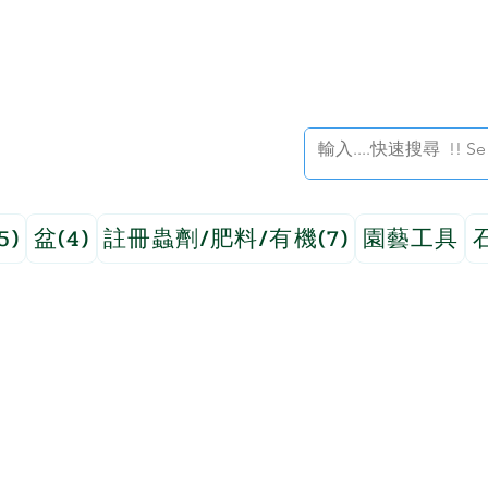
5)
盆(4)
註冊蟲劑/肥料/有機(7)
園藝工具