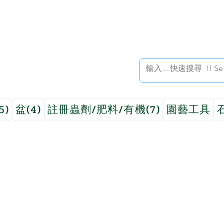
5)
盆(4)
註冊蟲劑/肥料/有機(7)
園藝工具