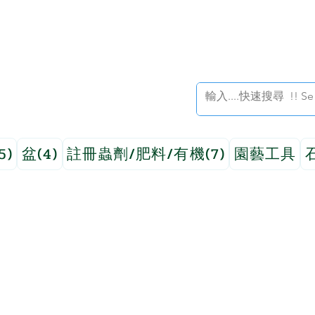
5)
盆(4)
註冊蟲劑/肥料/有機(7)
園藝工具