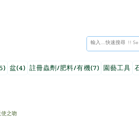
5)
盆(4)
註冊蟲劑/肥料/有機(7)
園藝工具
天使之吻