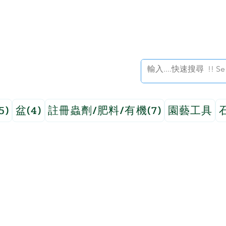
5)
盆(4)
註冊蟲劑/肥料/有機(7)
園藝工具