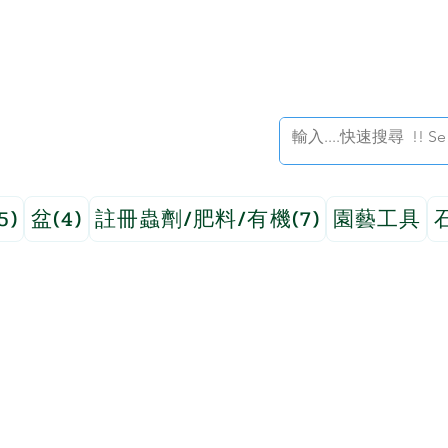
5)
盆(4)
註冊蟲劑/肥料/有機(7)
園藝工具