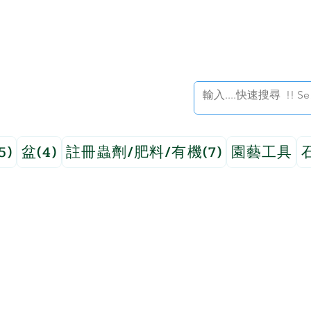
5)
盆(4)
註冊蟲劑/肥料/有機(7)
園藝工具