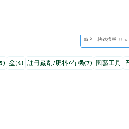
5)
盆(4)
註冊蟲劑/肥料/有機(7)
園藝工具