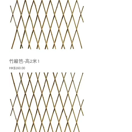
竹籬笆-高2米1
價格
HK$160.00