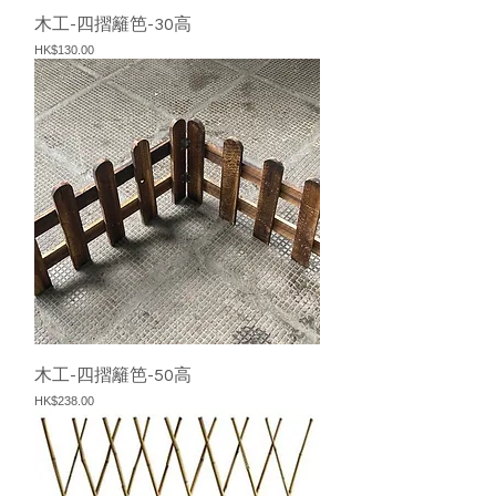
木工-四摺籬笆-30高
價格
HK$130.00
木工-四摺籬笆-50高
價格
HK$238.00