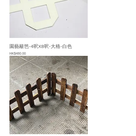
園藝籬笆-4呎X8呎-大格-白色
價格
HK$480.00