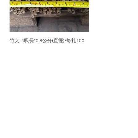
竹支-4呎長*0.8公分(直徑)/每扎100
支
無庫存