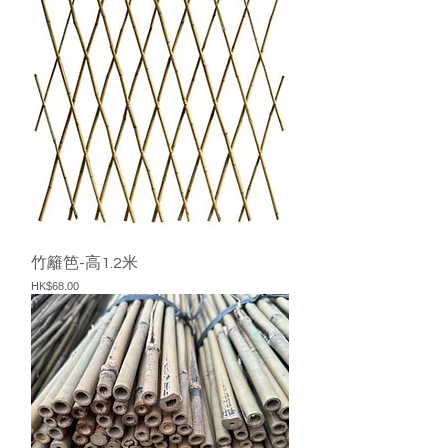
竹籬笆-高1.2米
價格
HK$68.00