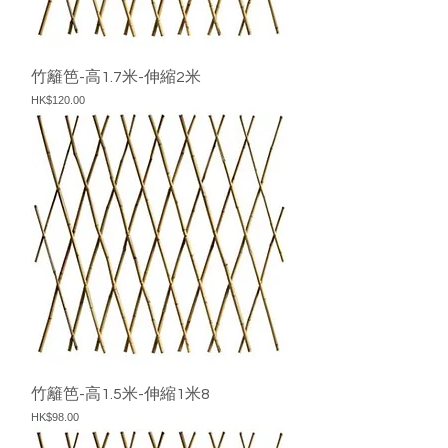
竹籬笆-高1.7米-伸縮2米
價格
HK$120.00
竹籬笆-高1.5米-伸縮1米8
價格
HK$98.00