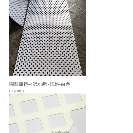
園藝籬笆-4呎X8呎-細格-白色
價格
HK$580.00